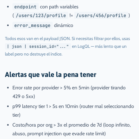
endpoint
con path variables
(
/users/123/profile
!=
/users/456/profile
)
error_message
dinámico
Todos esos van en el payload JSON. Si necesitas filtrar por ellos, usas
en LogQL — más lento que un
| json | session_id="..."
label pero no destruye el índice.
Alertas que vale la pena tener
Error rate por provider > 5% en 5min (provider tirando
429 o 5xx)
p99 latency tier 1 > 5s en 10min (router mal seleccionando
tier)
Costo/hora por org > 3x el promedio de 7d (loop infinito,
abuso, prompt injection que evade rate limit)