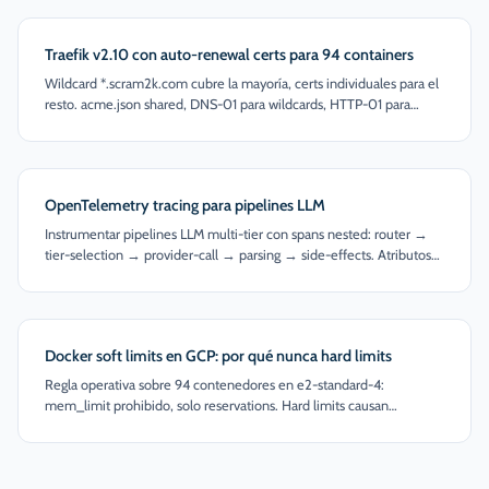
Traefik v2.10 con auto-renewal certs para 94 containers
Wildcard *.scram2k.com cubre la mayoría, certs individuales para el
resto. acme.json shared, DNS-01 para wildcards, HTTP-01 para
subdomains. Anti-patrón: cert por container.
OpenTelemetry tracing para pipelines LLM
Instrumentar pipelines LLM multi-tier con spans nested: router →
tier-selection → provider-call → parsing → side-effects. Atributos
gen_ai semantic conventions y flame chart en Tempo.
Docker soft limits en GCP: por qué nunca hard limits
Regla operativa sobre 94 contenedores en e2-standard-4:
mem_limit prohibido, solo reservations. Hard limits causan
OOMKilled en bursts; reservations garantizan piso.