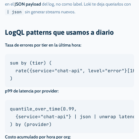
en el
JSON payload
del log, no como label. Loki te deja queriarlos con
sin generar streams nuevos.
| json
LogQL patterns que usamos a diario
Tasa de errores por tier en la última hora:
sum by (tier) (

  rate({service="chat-api", level="error"}[1h])
)
p99 de latencia por provider:
quantile_over_time(0.99,

  {service="chat-api"} | json | unwrap latency_
) by (provider)
Costo acumulado por hora por org: