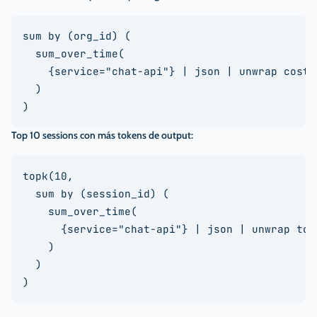
sum by (org_id) (

  sum_over_time(

    {service="chat-api"} | json | unwrap cost_u
  )

)
Top 10 sessions con más tokens de output:
topk(10,

  sum by (session_id) (

    sum_over_time(

      {service="chat-api"} | json | unwrap toke
    )

  )

)