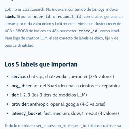
Loki no es Elasticsearch. No indexa el contenido de los logs; indexa
labels
. Si pones
o
como label, generas un
user_id
request_id
stream por cada valor único y Loki muere — vimos un cluster crecer de
4GB a 380GB de índices en 48h por meter
como label.
trace_id
Para logs de chatbot LLM, el set correcto de labels es chico, fijo y de
baja cardinalidad.
Los 5 labels que importan
service
: chat-api, chat-worker, ai-router (3-5 valores)
org_id
: tenant del SaaS (decenas a cientos — aceptable)
tier
: 1, 2, 3 (los 3 tiers de modelos LLM)
provider
: anthropic, openai, google (4-5 valores)
latency_bucket
: fast, medium, slow, timeout (4 valores)
Todo lo demás — user_id, session_id, request_id, tokens, costos — va