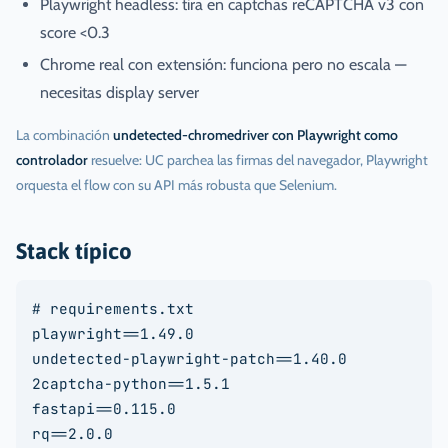
Playwright headless: tira en captchas reCAPTCHA v3 con
score <0.3
Chrome real con extensión: funciona pero no escala —
necesitas display server
La combinación
undetected-chromedriver con Playwright como
controlador
resuelve: UC parchea las firmas del navegador, Playwright
orquesta el flow con su API más robusta que Selenium.
Stack típico
# requirements.txt

playwright==1.49.0

undetected-playwright-patch==1.40.0

2captcha-python==1.5.1

fastapi==0.115.0

rq==2.0.0
