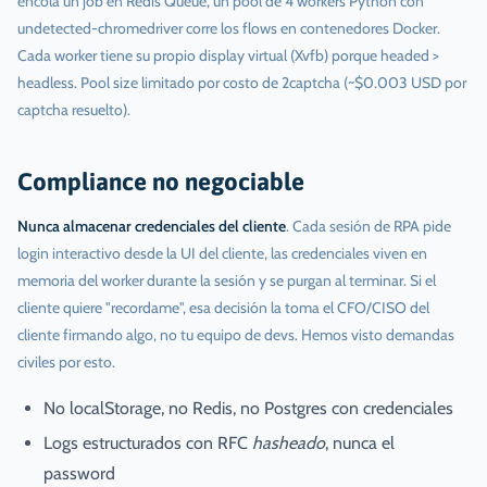
encola un job en Redis Queue, un pool de 4 workers Python con
undetected-chromedriver corre los flows en contenedores Docker.
Cada worker tiene su propio display virtual (Xvfb) porque headed >
headless. Pool size limitado por costo de 2captcha (~$0.003 USD por
captcha resuelto).
Compliance no negociable
Nunca almacenar credenciales del cliente
. Cada sesión de RPA pide
login interactivo desde la UI del cliente, las credenciales viven en
memoria del worker durante la sesión y se purgan al terminar. Si el
cliente quiere "recordame", esa decisión la toma el CFO/CISO del
cliente firmando algo, no tu equipo de devs. Hemos visto demandas
civiles por esto.
No localStorage, no Redis, no Postgres con credenciales
Logs estructurados con RFC
hasheado
, nunca el
password