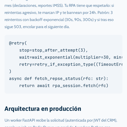
mes (declaraciones, reportes IMSS). Tu RPA tiene que respetarlo: si
reintentas agresivo, te marcan IP y te bannean por 24h. Patrón: 3
reintentos con backoff exponencial (30s, 90s, 300s) y si tras eso
sigue 503, encolar para el siguiente día.
@retry(

    stop=stop_after_attempt(3),

    wait=wait_exponential(multiplier=30, min=30
    retry=retry_if_exception_type((TimeoutErro
)

async def fetch_repse_status(rfc: str):

    return await rpa_session.fetch(rfc)
Arquitectura en producción
Un worker FastAPI recibe la solicitud (autenticada por JWT del CRM),