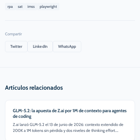
rpa
sat
imss
playwright
Compartir
Twitter
LinkedIn
WhatsApp
Artículos relacionados
GLM-5.2: la apuesta de Z.ai por 1M de contexto para agentes
de coding
Z.ai lanzó GLM-5.2 el 13 de junio de 2026: contexto extendido de
200K a 1M tokens sin pérdida y dos niveles de thinking effort.
Pensado para codebases enormes en una sola pasada. Aquí qué