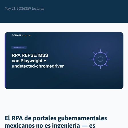
May 21, 2026
259
lecturas
El RPA de portales gubernamentales
mexicanos no es ingeniería — es