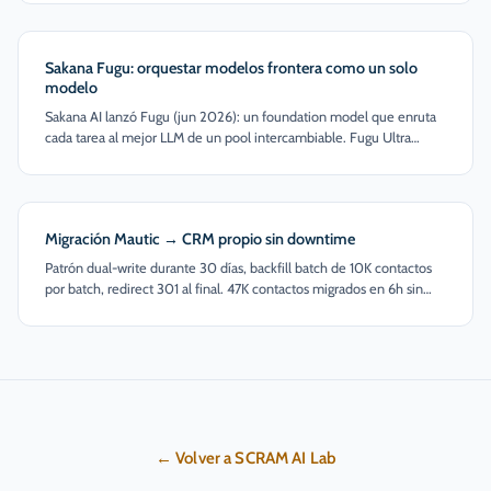
cambia para quien enruta varios modelos en producción.
Sakana Fugu: orquestar modelos frontera como un solo
modelo
Sakana AI lanzó Fugu (jun 2026): un foundation model que enruta
cada tarea al mejor LLM de un pool intercambiable. Fugu Ultra
rivaliza con Fable 5. Qué cambia para quien construye sistemas
multi-modelo.
Migración Mautic → CRM propio sin downtime
Patrón dual-write durante 30 días, backfill batch de 10K contactos
por batch, redirect 301 al final. 47K contactos migrados en 6h sin
interrumpir capturas.
← Volver a SCRAM AI Lab