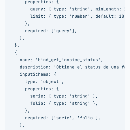
      properties: {

        query: { type: 'string', minLength: 2 }
        limit: { type: 'number', default: 10, 
      },

      required: ['query'],

    },

  },

  {

    name: 'bind_get_invoice_status',

    description: 'Obtiene el status de una fac
    inputSchema: {

      type: 'object',

      properties: {

        serie: { type: 'string' },

        folio: { type: 'string' },

      },

      required: ['serie', 'folio'],

    },
