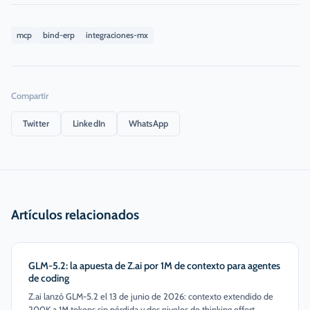
mcp
bind-erp
integraciones-mx
Compartir
Twitter
LinkedIn
WhatsApp
Artículos relacionados
GLM-5.2: la apuesta de Z.ai por 1M de contexto para agentes
de coding
Z.ai lanzó GLM-5.2 el 13 de junio de 2026: contexto extendido de
200K a 1M tokens sin pérdida y dos niveles de thinking effort.