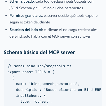
Schema tipado
: cada tool declara inputs/outputs con
JSON Schema y el LLM no alucina parámetros
Permisos granulares
: el server decide qué tools expone
según el token del cliente
Stateless del lado AI
: el cliente AI no carga credenciales
de Bind; solo habla con el MCP server con su token
Schema básico del MCP server
// scram-bind-mcp/src/tools.ts

export const TOOLS = [

  {

    name: 'bind_search_customers',

    description: 'Busca clientes en Bind ERP p
    inputSchema: {

      type: 'object',
