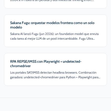
Pensado para codebases enormes en una sola pasada. Aquí qué
cambia para quien enruta varios modelos en producción.
Sakana Fugu: orquestar modelos frontera como un solo
modelo
Sakana AI lanzó Fugu (jun 2026): un foundation model que enruta
cada tarea al mejor LLM de un pool intercambiable. Fugu Ultra
rivaliza con Fable 5. Qué cambia para quien construye sistemas
multi-modelo.
RPA REPSE/IMSS con Playwright + undetected-
chromedriver
Los portales SAT/IMSS detectan headless browsers. Combinación
ganadora: undetected-chromedriver para Python + Playwright para
flow control. 2captcha y nunca almacenar credenciales del cliente.