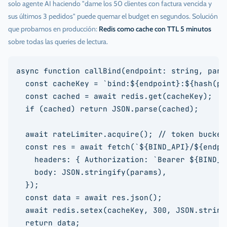
solo agente AI haciendo "dame los 50 clientes con factura vencida y
sus últimos 3 pedidos" puede quemar el budget en segundos. Solución
que probamos en producción:
Redis como cache con TTL 5 minutos
sobre todas las queries de lectura.
async function callBind(endpoint: string, param
  const cacheKey = `bind:${endpoint}:${hash(par
  const cached = await redis.get(cacheKey);

  if (cached) return JSON.parse(cached);

  await rateLimiter.acquire(); // token bucket 
  const res = await fetch(`${BIND_API}/${endpoi
    headers: { Authorization: `Bearer ${BIND_TO
    body: JSON.stringify(params),

  });

  const data = await res.json();

  await redis.setex(cacheKey, 300, JSON.stringi
  return data;
