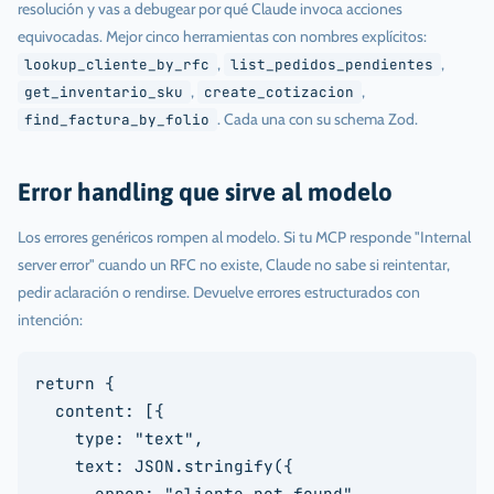
resolución y vas a debugear por qué Claude invoca acciones
equivocadas. Mejor cinco herramientas con nombres explícitos:
,
,
lookup_cliente_by_rfc
list_pedidos_pendientes
,
,
get_inventario_sku
create_cotizacion
. Cada una con su schema Zod.
find_factura_by_folio
Error handling que sirve al modelo
Los errores genéricos rompen al modelo. Si tu MCP responde "Internal
server error" cuando un RFC no existe, Claude no sabe si reintentar,
pedir aclaración o rendirse. Devuelve errores estructurados con
intención:
return {

  content: [{

    type: "text",

    text: JSON.stringify({

      error: "cliente_not_found",
