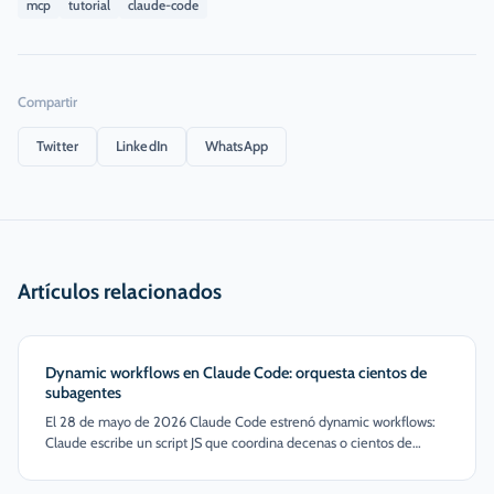
mcp
tutorial
claude-code
Compartir
Twitter
LinkedIn
WhatsApp
Artículos relacionados
Dynamic workflows en Claude Code: orquesta cientos de
subagentes
El 28 de mayo de 2026 Claude Code estrenó dynamic workflows:
Claude escribe un script JS que coordina decenas o cientos de
subagentes en paralelo. Un dev portó Bun de Zig a Rust —750K
líneas— en 11 días. Aquí cómo funciona.