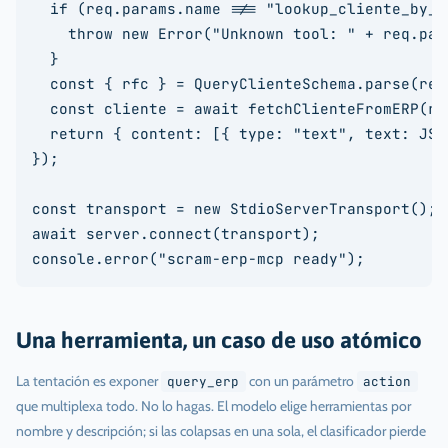
  if (req.params.name !== "lookup_cliente_by_rf
    throw new Error("Unknown tool: " + req.para
  }

  const { rfc } = QueryClienteSchema.parse(req
  const cliente = await fetchClienteFromERP(rfc
  return { content: [{ type: "text", text: JSO
});

const transport = new StdioServerTransport();

await server.connect(transport);

Una herramienta, un caso de uso atómico
La tentación es exponer
con un parámetro
query_erp
action
que multiplexa todo. No lo hagas. El modelo elige herramientas por
nombre y descripción; si las colapsas en una sola, el clasificador pierde