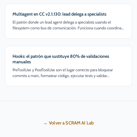
Multiagent en CC v2.1.130: lead delega a specialists
El patrón donde un lead agent delega a specialists usando el
filesystem como bus de comunicación. Funciona cuando coordinar
tres specialists cuesta menos que hacerlo serial.
Hooks: el patrón que sustituye 80% de validaciones
manuales
PreToolUse y PostToolUse son el lugar correcto para bloquear
commits a main, formatear código, ejecutar tests y validar
comandos peligrosos. Sin pedirle permiso al modelo.
← Volver a SCRAM AI Lab