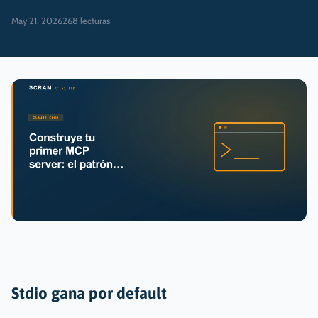
May 21, 2026
268
lecturas
Stdio gana por default