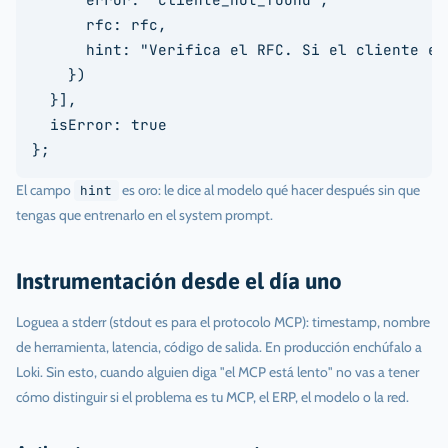
      rfc: rfc,

      hint: "Verifica el RFC. Si el cliente es
    })

  }],

  isError: true

};
El campo
es oro: le dice al modelo qué hacer después sin que
hint
tengas que entrenarlo en el system prompt.
Instrumentación desde el día uno
Loguea a stderr (stdout es para el protocolo MCP): timestamp, nombre
de herramienta, latencia, código de salida. En producción enchúfalo a
Loki. Sin esto, cuando alguien diga "el MCP está lento" no vas a tener
cómo distinguir si el problema es tu MCP, el ERP, el modelo o la red.