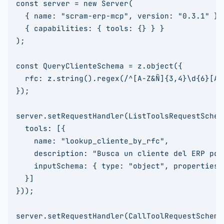
const server = new Server(

  { name: "scram-erp-mcp", version: "0.3.1" },

  { capabilities: { tools: {} } }

);

const QueryClienteSchema = z.object({

  rfc: z.string().regex(/^[A-Z&Ñ]{3,4}\d{6}[A-Z
});

server.setRequestHandler(ListToolsRequestSchem
  tools: [{

    name: "lookup_cliente_by_rfc",

    description: "Busca un cliente del ERP por
    inputSchema: { type: "object", properties:
  }]

}));

server.setRequestHandler(CallToolRequestSchema