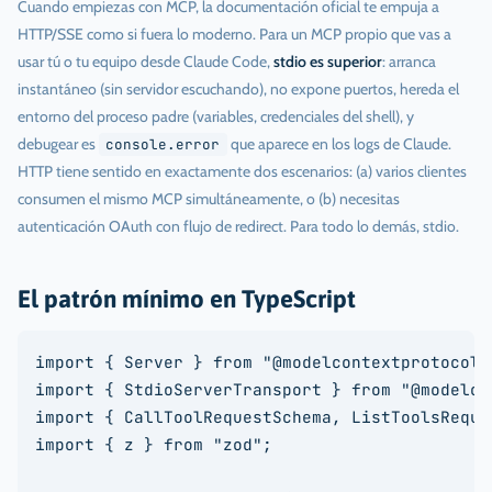
Cuando empiezas con MCP, la documentación oficial te empuja a
HTTP/SSE como si fuera lo moderno. Para un MCP propio que vas a
usar tú o tu equipo desde Claude Code,
stdio es superior
: arranca
instantáneo (sin servidor escuchando), no expone puertos, hereda el
entorno del proceso padre (variables, credenciales del shell), y
debugear es
que aparece en los logs de Claude.
console.error
HTTP tiene sentido en exactamente dos escenarios: (a) varios clientes
consumen el mismo MCP simultáneamente, o (b) necesitas
autenticación OAuth con flujo de redirect. Para todo lo demás, stdio.
El patrón mínimo en TypeScript
import { Server } from "@modelcontextprotocol/
import { StdioServerTransport } from "@modelco
import { CallToolRequestSchema, ListToolsReque
import { z } from "zod";
