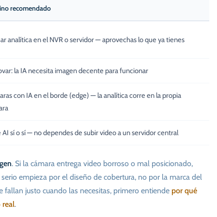
ino recomendado
r analítica en el NVR o servidor — aprovechas lo que ya tienes
var: la IA necesita imagen decente para funcionar
ras con IA en el borde (edge) — la analítica corre en la propia
ara
 AI sí o sí — no dependes de subir video a un servidor central
agen
. Si la cámara entrega video borroso o mal posicionado,
 serio empieza por el diseño de cobertura, no por la marca del
 fallan justo cuando las necesitas, primero entiende
por qué
 real
.