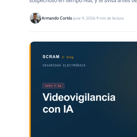
sospechoso en tiempo real, y te avisa antes de
·
·
Armando Cortés
June 11, 2026
9
min de lectura