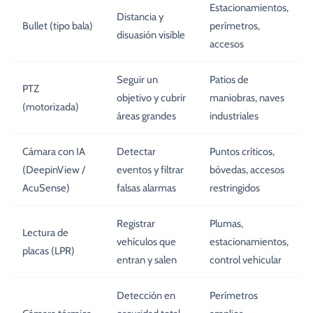
Estacionamientos,
Distancia y
Bullet (tipo bala)
perímetros,
disuasión visible
accesos
Seguir un
Patios de
PTZ
objetivo y cubrir
maniobras, naves
(motorizada)
áreas grandes
industriales
Cámara con IA
Detectar
Puntos críticos,
(DeepinView /
eventos y filtrar
bóvedas, accesos
AcuSense)
falsas alarmas
restringidos
Registrar
Plumas,
Lectura de
vehículos que
estacionamientos,
placas (LPR)
entran y salen
control vehicular
Detección en
Perímetros