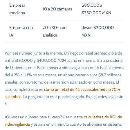
Empresa
$80,000 a
10 a 20 cámaras
mediana
$250,000 MXN
Empresa con
20 a 30+ con
desde $200,000
IA
analítica
MXN
Pon ese número junto a la merma. Un negocio retail promedio pierde
entre $120,000 y $400,000 MXN al año en merma. En una cadena
de 15 tiendas en el Bajío, mover a videovigilancia con IA bajó la merma
del 4.2% al 1.1% en seis meses, un ahorro cercano a los $8.7 millones
anuales, con el retorno de la inversión alcanzado en ocho meses. El
caso completo está en
cómo un retail de 45 sucursales redujo 70%
sus robos
. La pregunta no es si puedes pagarlo. Es si puedes seguir sin
él.
¿Quieres un número para tu caso? Usa nuestra
calculadora de ROI de
videovigilancia
y estima en un minuto cuánto te ahorraría un sistema